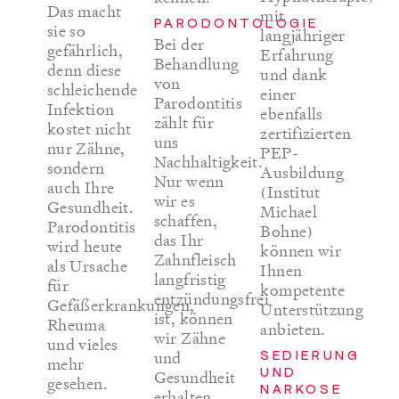
Das macht
mit
PARODONTOLOGIE
sie so
langjähriger
Bei der
gefährlich,
Erfahrung
Behandlung
denn diese
und dank
von
schleichende
einer
Parodontitis
Infektion
ebenfalls
zählt für
kostet nicht
zertifizierten
uns
nur Zähne,
PEP-
Nachhaltigkeit.
sondern
Ausbildung
Nur wenn
auch Ihre
(Institut
wir es
Gesundheit.
Michael
schaffen,
Parodontitis
Bohne)
das Ihr
wird heute
können wir
Zahnfleisch
als Ursache
Ihnen
langfristig
für
kompetente
entzündungsfrei
Gefäßerkrankungen,
Unterstützung
ist, können
Rheuma
anbieten.
wir Zähne
und vieles
SEDIERUNG
und
mehr
UND
Gesundheit
gesehen.
NARKOSE
erhalten.