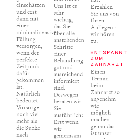
hat.
einschätzen
Uns ist es
Erzählen
und erst
sehr
Sie uns von
dann mit
wichtig,
Ihren
einer
das Sie
Anliegen -
minimalinvasiven
über alle
wir hören
Füllung
anstehenden
zu.
versorgen,
Schritte
wenn der
ENTSPANNT
einer
ZUM
perfekte
Behandlung
ZAHNARZT
Zeitpunkt
gut und
Einen
dafür
ausreichend
Termin
gekommen
informiert
beim
ist.
sind.
Zahnarzt so
Natürlich
Deswegen
angenehm
bedeutet
beraten wir
wie
Vorsorge
Sie
möglich
noch viel
ausführlich:
machen -
mehr als
Erst wenn
genau das
die Suche
wir
ist unser
nach
gemeinsam