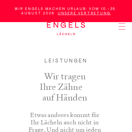
Weiter
zum
WIR ENGELS MACHEN URLAUB: VOM 10.-28.
AUGUST 2026
UNSERE VERTRETUNG
WICHTIGE
Hauptinhalt
NACHRICHT
LEISTUNGEN
Wir tragen
Ihre Zähne
auf Händen
Etwas anderes kommt für
Ihr Lächeln auch nicht in
Frage. Und nicht um jeden