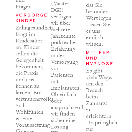
und
(Master
das Sie
Fragen.
DGI)
besonders
VORSORGE
verfügen
Wert legen.
KINDER
wir über
Lassen Sie
Zahngesundheit
mehrere
es uns
fängt im
Jahrzehnte
einfach
Kindesalter
praktischer
wissen.
an. Kinder
Erfahrung
MIT PEP
sollen die
in der
UND
Gelegenheit
Versorgung
HYPNOSE
bekommen,
von
Es gibt
die Praxis
Patienten
viele Wege,
und uns
mit
um den
kennen zu
Implantaten.
Besuch
lernen. Ein
Ob einfach
beim
vertrauensvolles
oder
Zahnarzt
Sich-
anspruchsvoll,
zu
Wohlfühlen
wir finden
erleichtern.
ist eine
sicher eine
Ursprünglich
Voraussetzung
Lösung.
für
für eine