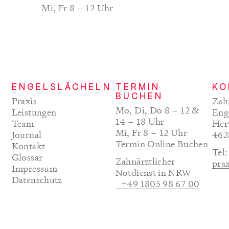
Mi, Fr 8 – 12 Uhr
ENGELSLÄCHELN
TERMIN
KO
BUCHEN
Praxis
Zah
Mo, Di, Do 8 – 12 &
Leistungen
Eng
14 – 18 Uhr
Team
Her
Mi, Fr 8 – 12 Uhr
Journal
462
Termin Online Buchen
(öff
Kontakt
Tel
Glossar
Zahnärztlicher
pra
Impressum
Notdienst in NRW
Datenschutz
+49 1805 98 67 00
(öffnet