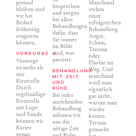
gesund
Manchmal
besprechen
bleiben und
stehen
und sorgen
wir bei
einer
bei allen
Bedarf
erfolgreichen
Behandlungen
frühzeitig
Behandlung
dafür, dass
reagieren
Angst,
Sie immer
können.
Scham,
im Bilde
Trauma
sind, was
VORSORGE →
oder
passiert.
Vorsorge
Phobie im
ist mehr als
Weg. Und
BEHANDLUNG
nur
manchmal
MIT ZEIT
Kontrolle.
weiß man
UND
Durch
RUHE
eigentlich
regelmäßige
Bei jeder
gar nicht,
Kontrolle
anstehenden
warum man
mit Lupe
Behandlung
wieder
und Sonde
nehmen wir
keinen
können wir
uns die
Termin
Karies
nötige Zeit
gemacht
genau
und Ruhe.