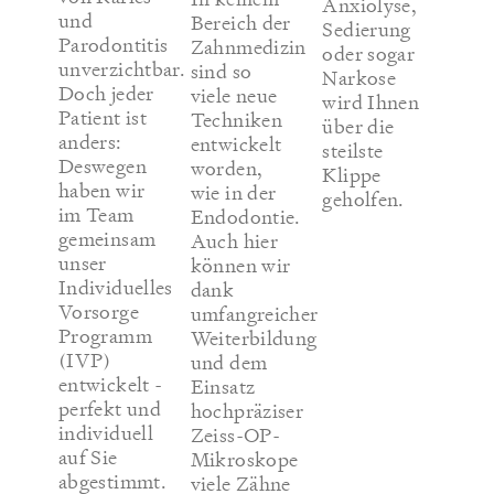
Anxiolyse,
und
Bereich der
Sedierung
Parodontitis
Zahnmedizin
oder sogar
unverzichtbar.
sind so
Narkose
Doch jeder
viele neue
wird Ihnen
Patient ist
Techniken
über die
anders:
entwickelt
steilste
Deswegen
worden,
Klippe
haben wir
wie in der
geholfen.
im Team
Endodontie.
gemeinsam
Auch hier
unser
können wir
Individuelles
dank
Vorsorge
umfangreicher
Programm
Weiterbildung
(IVP)
und dem
entwickelt -
Einsatz
perfekt und
hochpräziser
individuell
Zeiss-OP-
auf Sie
Mikroskope
abgestimmt.
viele Zähne