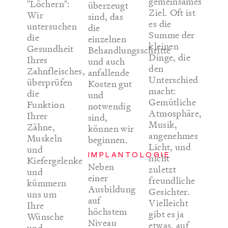
gemeinsames
"Löchern":
überzeugt
Ziel. Oft ist
Wir
sind, das
es die
untersuchen
die
Summe der
die
einzelnen
kleinen
Gesundheit
Behandlungsschritte
Dinge, die
Ihres
und auch
den
Zahnfleisches,
anfallende
Unterschied
überprüfen
Kosten gut
macht:
die
und
Gemütliche
Funktion
notwendig
Atmosphäre,
Ihrer
sind,
Musik,
Zähne,
können wir
angenehmes
Muskeln
beginnen.
Licht, und
und
IMPLANTOLOGIE
nicht
Kiefergelenke
Neben
zuletzt
und
einer
freundliche
kümmern
Ausbildung
Gesichter.
uns um
auf
Vielleicht
Ihre
höchstem
gibt es ja
Wünsche
Niveau
etwas, auf