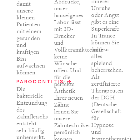
innerer
Abdrücke,
damit
Unruhe
unser
unsere
oder Angst
hauseigenes
kleinen
gibt es eine
Labor lässt
Patienten
Superkraft:
mit 3D-
mit einem
In Trance
Drucker
gesunden
können Sie
und
und
nahezu
Vollkeramiktechnik
kräftigen
alles
keine
Biss
spielend
Wünsche
aufwachsen
beherrschen.
offen. Und
können.
Als
für die
PARODONTITIS →
zertifizierte
perfekte
Die
Therapeuten
Ästhetik
bakterielle
der DGH
Ihrer neuen
Entzündung
(Deutsche
Zähne
des
Gesellschaft
lernen Sie
Zahnfleischs
für
unsere
entsteht
Hypnose
Zahntechniker
sehr häufig
und
persönlich
unbemerkt.
Hypnotherapie)
kennen.