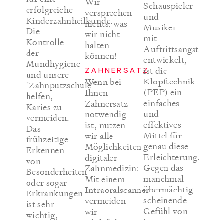
Wir
Schauspieler
erfolgreiche
versprechen
und
Kinderzahnheilkunde.
nichts, was
Musiker
Die
wir nicht
mit
Kontrolle
halten
Auftrittsangst
der
können!
entwickelt,
Mundhygiene
ist die
ZAHNERSATZ
und unsere
Klopftechnik
Wenn bei
"Zahnputzschule"
(PEP) ein
Ihnen
helfen,
einfaches
Zahnersatz
Karies zu
und
notwendig
vermeiden.
effektives
ist, nutzen
Das
Mittel für
wir alle
frühzeitige
genau diese
Möglichkeiten
Erkennen
Erleichterung.
digitaler
von
Gegen das
Zahnmedizin:
Besonderheiten
manchmal
Mit einem
oder sogar
übermächtig
Intraoralscanner
Erkrankungen
scheinende
vermeiden
ist sehr
Gefühl von
wir
wichtig,