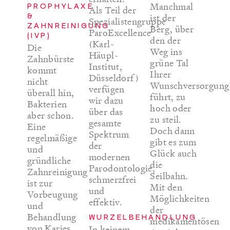
Manchmal
PROPHYLAXE
Als Teil der
&
ist der
Spezialistengruppe
ZAHNREINIGUNG
Berg, über
ParoExcellence
(IVP)
den der
(Karl-
Die
Weg ins
Häupl-
Zahnbürste
grüne Tal
Institut,
kommt
Ihrer
Düsseldorf)
nicht
Wunschversorgung
verfügen
überall hin,
führt, zu
wir dazu
Bakterien
hoch oder
über das
aber schon.
zu steil.
gesamte
Eine
Doch dann
Spektrum
regelmäßige
gibt es zum
der
und
Glück auch
modernen
gründliche
die
Parodontologie,
Zahnreinigung
Seilbahn.
schmerzfrei
ist zur
Mit den
und
Vorbeugung
Möglichkeiten
effektiv.
und
der
Behandlung
WURZELBEHANDLUNG
medikamentösen
von Karies
In keinem