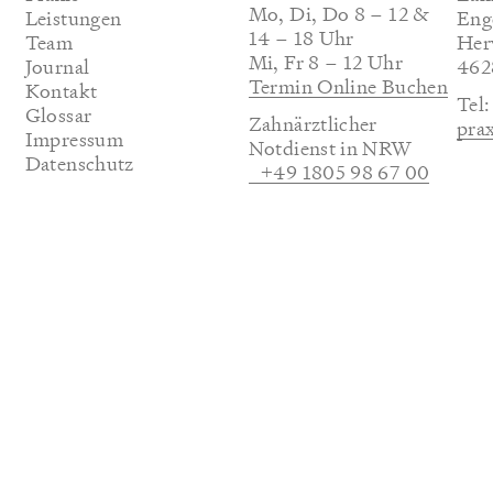
Mo, Di, Do 8 – 12 &
Leistungen
Eng
14 – 18 Uhr
Team
Her
Mi, Fr 8 – 12 Uhr
Journal
462
Termin Online Buchen
(öff
Kontakt
Tel
Glossar
Zahnärztlicher
pra
Impressum
Notdienst in NRW
Datenschutz
+49 1805 98 67 00
(öffnet