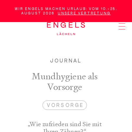
Weiter
zum
WIR ENGELS MACHEN URLAUB: VOM 10.-28.
AUGUST 2026
UNSERE VERTRETUNG
WICHTIGE
Hauptinhalt
NACHRICHT
JOURNAL
Mundhygiene als
Vorsorge
VORSORGE
„Wie zufrieden sind Sie mit
Ihren Zähnen?“