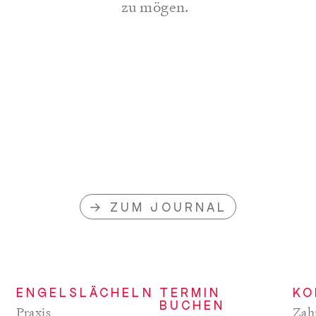
zu mögen.
ZUM JOURNAL
ENGELSLÄCHELN
TERMIN
KO
BUCHEN
Praxis
Zah