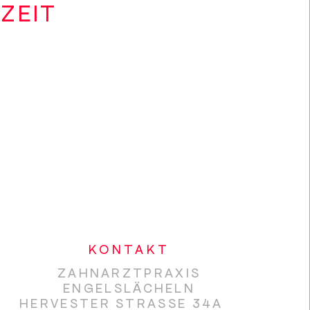
SZEIT
KONTAKT
ZAHNARZTPRAXIS
ENGELSLÄCHELN
nline-Termin-Buchungstool)
HERVESTER STRASSE 34A